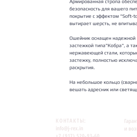
Армированная стропа обеспе
безопасность для вашего пи
покрытие с эффектом "Soft-to
вытирает шерсть, не впитывае
Ошейник оснащен надежной 
застежкой типа"Кобра", а т
нержавеющей стали, которые
застежку, полностью исключ
раскрытия.
На небольшое кольцо (сварн
вешать адресник или светящи
КОНТАКТЫ:
Гаран
info@j-rex.in
и воз
+7 (917) 520-93-60