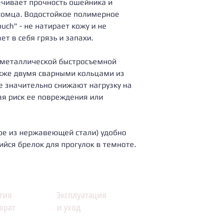
чивает прочность ошейника и
томца. Водостойкое полимерное
uch" - не натирает кожу и не
т в себя грязь и запахи.
металлической быстросъемной
акже двумя сварными кольцами из
 значительно снижают нагрузку на
ая риск ее повреждения или
ое из нержавеющей стали) удобно
йся брелок для прогулок в темноте.
тия
Эксплуатация
врат
и уход