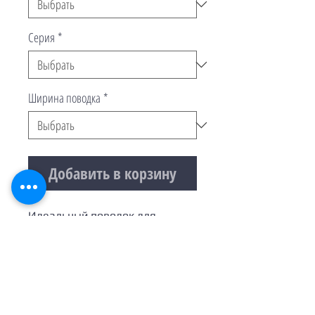
Серия
*
Ширина поводка
*
Добавить в корзину
Идеальный поводок для
небольших собак, который не
будет непосильной ношей
вашему питомцу.
При выборе веса собаки "1-5
кг" на поводке будет