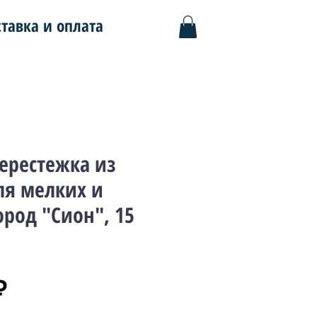
тавка и оплата
ерестежка из
ля мелких и
ород "Сион", 15
Цена
₽