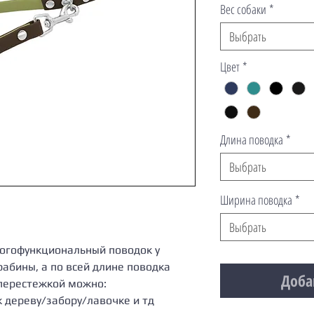
Вес собаки
*
Выбрать
Цвет
*
Длина поводка
*
Выбрать
Ширина поводка
*
Выбрать
ногофункциональный поводок у
рабины, а по всей длине поводка
Доба
перестежкой можно:
к дереву/забору/лавочке и тд